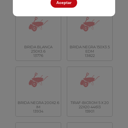
Aceptar
BRIDA BLANCA
BRIDA NEGRA 150X3.5
250X3.6
EDM
13776
13822
BRIDA NEGRA 200X2.6
TIRAF-BICROM 5 X 20
IM
22X20 44613
13934
15901