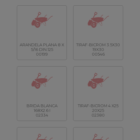
ARANDELA PLANA 8 X
TIRAF-BICROM 3.5X30
5/16 DIN.125
19X30
00199
00546
BRIDA BLANCA
TIRAF-BICROM 4 X25
168X2.6 I
20X25
02334
02380