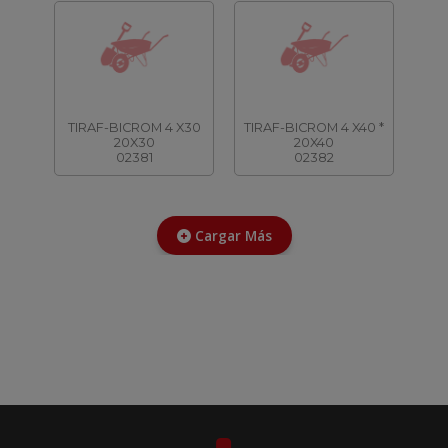
TIRAF-BICROM 4 X30
TIRAF-BICROM 4 X40 *
20X30
20X40
02381
02382
Cargar Más