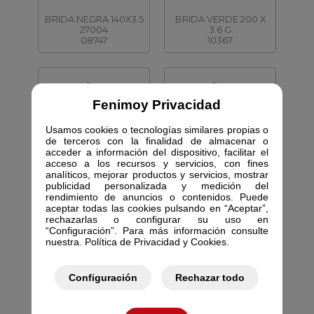
BRIDA NEGRA 140X3.5
BRIDA VERDE 200 X
27004
3.6 G
08747
10367
Fenimoy Privacidad
Usamos cookies o tecnologías similares propias o
de terceros con la finalidad de almacenar o
acceder a información del dispositivo, facilitar el
TIRAF-BICROM 3.5X20
TIRAF-BICROM 3 X30
acceso a los recursos y servicios, con fines
19X20 G
18X30
analíticos, mejorar productos y servicios, mostrar
10730
11323
publicidad personalizada y medición del
rendimiento de anuncios o contenidos. Puede
aceptar todas las cookies pulsando en “Aceptar”,
rechazarlas o configurar su uso en
“Configuración”. Para más información consulte
nuestra. Política de Privacidad y Cookies.
Configuración
Rechazar todo
ARANDELA PLANA 5
BRIDA VERDE 140 X 3.6
DIN.9021 A/ANCH
12721
11677