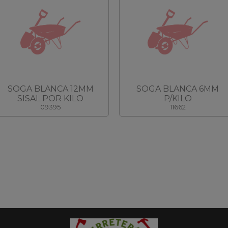
SOGA BLANCA 12MM
SOGA BLANCA 6MM
SISAL POR KILO
P/KILO
09395
11662