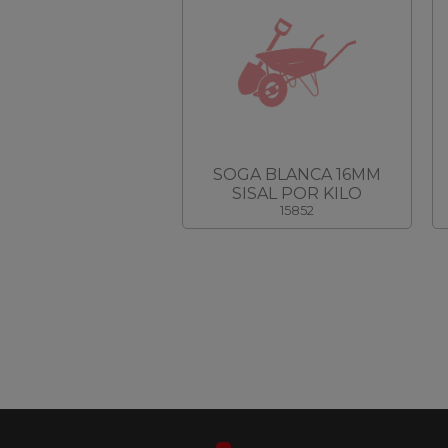
SOGA BLANCA 16MM
SISAL POR KILO
15852