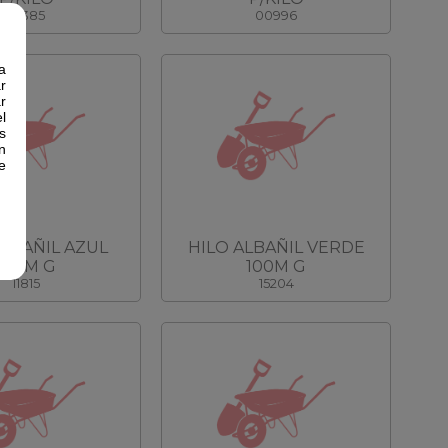
10385
00996
a
r
r
l
s
n
e
ALBAÑIL AZUL
HILO ALBAÑIL VERDE
100M G
100M G
11815
15204