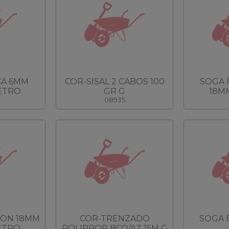
CA 6MM
COR-SISAL 2 CABOS 100
SOGA 
ETRO
GR G
18MM
08935
LON 18MM
COR-TRENZADO
SOGA 
ETRO
POLIPROP BCO/AZ 15M G