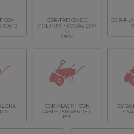
F CON
COR-TRENZADO
COR-PLA
ERDE G
POLIPROP BCO/AZ 25M
V
G
08904
NEGRA
COR-PLASTIF CON
SOGA 
00M
CABLE 25M VERDE G
SISA
11581