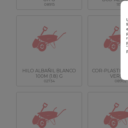
08915
11575
HILO ALBAÑIL BLANCO
COR-PLASTIFI
100M (1.8) G
VERDE
02734
08902