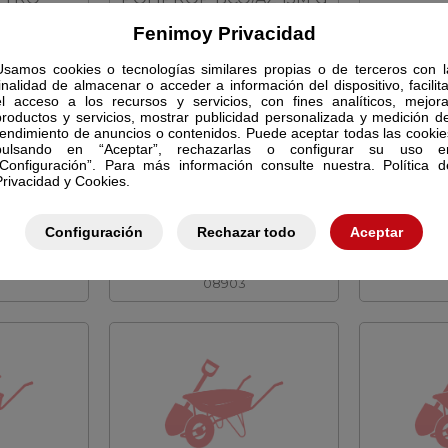
08906
Fenimoy Privacidad
Usamos cookies o tecnologías similares propias o de terceros con l
finalidad de almacenar o acceder a información del dispositivo, facilita
el acceso a los recursos y servicios, con fines analíticos, mejora
productos y servicios, mostrar publicidad personalizada y medición de
rendimiento de anuncios o contenidos. Puede aceptar todas las cookie
pulsando en “Aceptar”, rechazarlas o configurar su uso e
“Configuración”. Para más información consulte nuestra. Política d
Privacidad y Cookies.
Configuración
Rechazar todo
Aceptar
CADO 10M
COR-NYLON TORCIDO B
HILO 
 G
24MM BCO METRO
08903