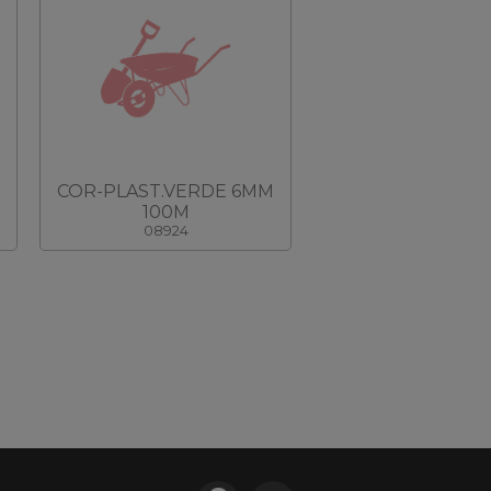
COR-PLAST.VERDE 6MM
100M
08924