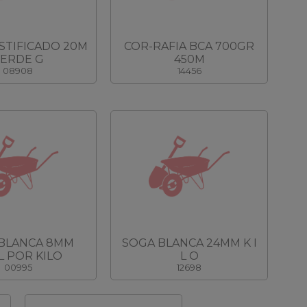
STIFICADO 20M
COR-RAFIA BCA 700GR
ERDE G
450M
08908
14456
BLANCA 8MM
SOGA BLANCA 24MM K I
L POR KILO
L O
00995
12698