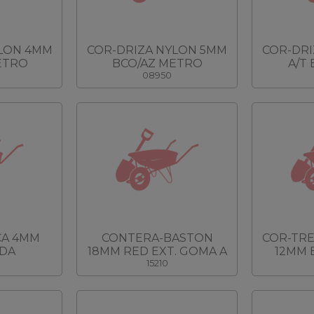
YLON 4MM
COR-DRIZA NYLON 5MM
COR-DRI
ETRO
BCO/AZ METRO
A/T
08950
CA 4MM
CONTERA-BASTON
COR-TR
IDA
18MM RED EXT. GOMA A
12MM 
15210