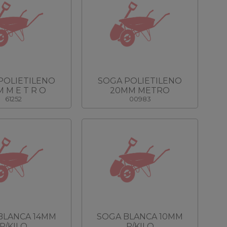
POLIETILENO
SOGA POLIETILENO
 M E T R O
20MM METRO
61252
00983
BLANCA 14MM
SOGA BLANCA 10MM
P/KILO
P/KILO