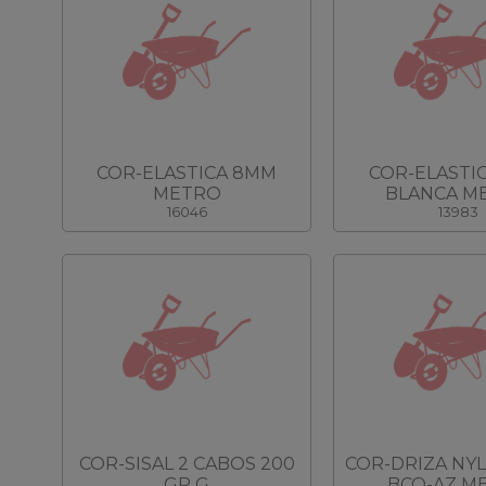
COR-ELASTICA 8MM
COR-ELASTI
METRO
BLANCA M
16046
13983
COR-SISAL 2 CABOS 200
COR-DRIZA NY
GR G
BCO-AZ M