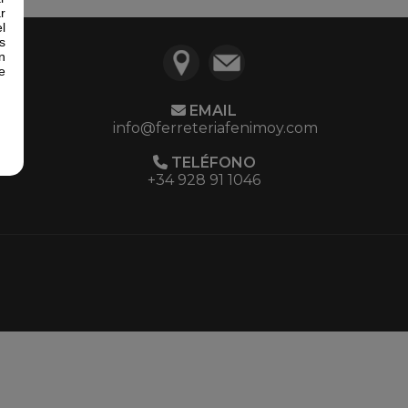
r
l
s
n
e
EMAIL
info@ferreteriafenimoy.com
TELÉFONO
+34 928 91 1046