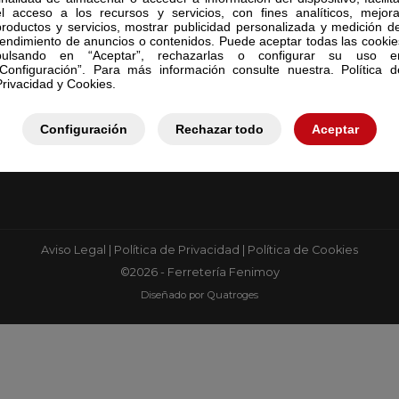
el acceso a los recursos y servicios, con fines analíticos, mejora
productos y servicios, mostrar publicidad personalizada y medición de
rendimiento de anuncios o contenidos. Puede aceptar todas las cookie
pulsando en “Aceptar”, rechazarlas o configurar su uso e
“Configuración”. Para más información consulte nuestra. Política d
Privacidad y Cookies.
Configuración
Rechazar todo
Aceptar
DIRECCIÓN
Aviso Legal
|
Política de Privacidad
|
Política de Cookies
©2026 - Ferretería Fenimoy
Diseñado por Quatroges