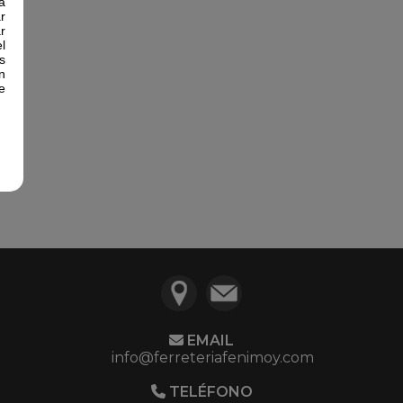
a
r
r
l
s
n
e
EMAIL
info@ferreteriafenimoy.com
TELÉFONO