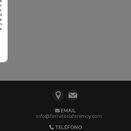
a
r
r
l
s
n
e
EMAIL
info@ferreteriafenimoy.com
TELÉFONO