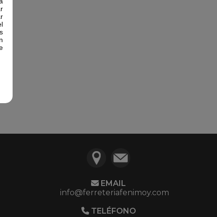
a
r
r
l
s
n
e
EMAIL
info@ferreteriafenimoy.com
TELÉFONO